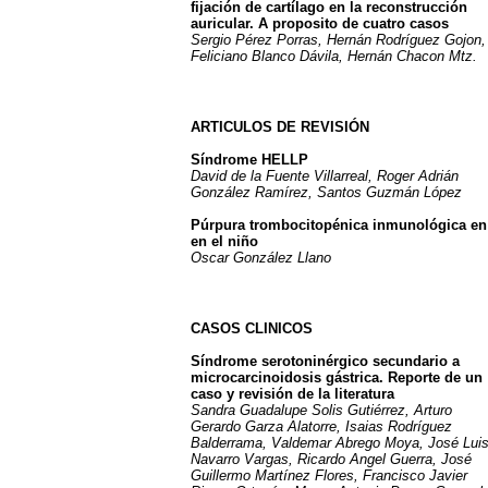
fijación de cartílago en la reconstrucción
auricular. A proposito de cuatro casos
Sergio Pérez Porras, Hernán Rodríguez Gojon,
Feliciano Blanco Dávila, Hernán Chacon Mtz.
ARTICULOS DE REVISIÓN
Síndrome HELLP
David de la Fuente Villarreal, Roger Adrián
González Ramírez, Santos Guzmán López
Púrpura trombocitopénica inmunológica en
en el niño
Oscar González Llano
CASOS CLINICOS
Síndrome serotoninérgico secundario a
microcarcinoidosis gástrica. Reporte de un
caso y revisión de la literatura
Sandra Guadalupe Solis Gutiérrez, Arturo
Gerardo Garza Alatorre, Isaias Rodríguez
Balderrama, Valdemar Abrego Moya, José Lui
Navarro Vargas, Ricardo Angel Guerra, José
Guillermo Martínez Flores, Francisco Javier