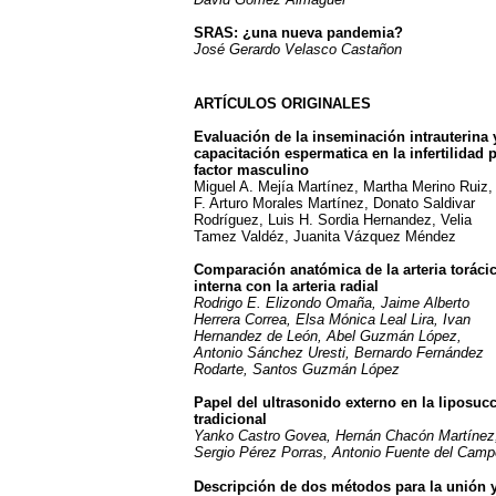
SRAS: ¿una nueva pandemia?
José Gerardo Velasco Castañon
ARTÍCULOS ORIGINALES
Evaluación de la inseminación intrauterina y
capacitación espermatica en la infertilidad 
factor masculino
Miguel A. Mejía Martínez, Martha Merino Ruiz,
F. Arturo Morales Martínez, Donato Saldivar
Rodríguez, Luis H. Sordia Hernandez, Velia
Tamez Valdéz, Juanita Vázquez Méndez
Comparación anatómica de la arteria toráci
interna con la arteria radial
Rodrigo E. Elizondo Omaña, Jaime Alberto
Herrera Correa, Elsa Mónica Leal Lira, Ivan
Hernandez de León, Abel Guzmán López,
Antonio Sánchez Uresti, Bernardo Fernández
Rodarte, Santos Guzmán López
Papel del ultrasonido externo en la liposuc
tradicional
Yanko Castro Govea, Hernán Chacón Martínez
Sergio Pérez Porras, Antonio Fuente del Camp
Descripción de dos métodos para la unión 