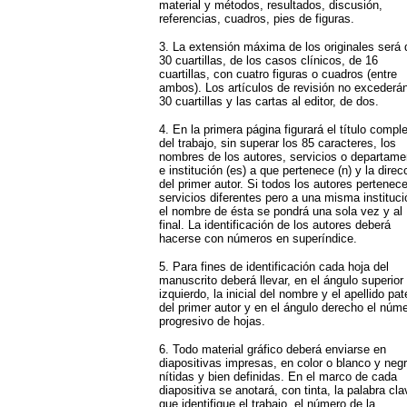
material y métodos, resultados, discusión,
referencias, cuadros, pies de figuras.
3. La extensión máxima de los originales será 
30 cuartillas, de los casos clínicos, de 16
cuartillas, con cuatro figuras o cuadros (entre
ambos). Los artículos de revisión no excederá
30 cuartillas y las cartas al editor, de dos.
4. En la primera página figurará el título compl
del trabajo, sin superar los 85 caracteres, los
nombres de los autores, servicios o departame
e institución (es) a que pertenece (n) y la direc
del primer autor. Si todos los autores pertenec
servicios diferentes pero a una misma instituci
el nombre de ésta se pondrá una sola vez y al
final. La identificación de los autores deberá
hacerse con números en superíndice.
5. Para fines de identificación cada hoja del
manuscrito deberá llevar, en el ángulo superior
izquierdo, la inicial del nombre y el apellido pat
del primer autor y en el ángulo derecho el núm
progresivo de hojas.
6. Todo material gráfico deberá enviarse en
diapositivas impresas, en color o blanco y negr
nítidas y bien definidas. En el marco de cada
diapositiva se anotará, con tinta, la palabra cla
que identifique el trabajo, el número de la