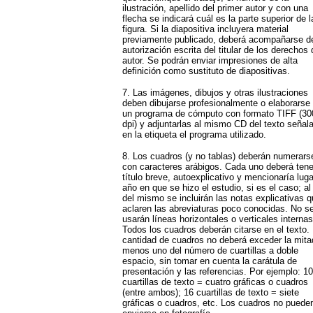
ilustración, apellido del primer autor y con una
flecha se indicará cuál es la parte superior de l
figura. Si la diapositiva incluyera material
previamente publicado, deberá acompañarse de
autorización escrita del titular de los derechos 
autor. Se podrán enviar impresiones de alta
definición como sustituto de diapositivas.
7. Las imágenes, dibujos y otras ilustraciones
deben dibujarse profesionalmente o elaborarse
un programa de cómputo con formato TIFF (30
dpi) y adjuntarlas al mismo CD del texto señal
en la etiqueta el programa utilizado.
8. Los cuadros (y no tablas) deberán numerars
con caracteres arábigos. Cada uno deberá tene
título breve, autoexplicativo y mencionaría luga
año en que se hizo el estudio, si es el caso; al
del mismo se incluirán las notas explicativas q
aclaren las abreviaturas poco conocidas. No s
usarán líneas horizontales o verticales internas
Todos los cuadros deberán citarse en el texto.
cantidad de cuadros no deberá exceder la mita
menos uno del número de cuartillas a doble
espacio, sin tomar en cuenta la carátula de
presentación y las referencias. Por ejemplo: 10
cuartillas de texto = cuatro gráficas o cuadros
(entre ambos); 16 cuartillas de texto = siete
gráficas o cuadros, etc. Los cuadros no puede