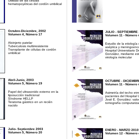
Utilidad de las células
hematopoyéticas del cordón umbilical
Octubre-Diciembre, 2002
JULIO - SEPTIEMBRE 
Volumen 4, Número 17
Volumen 11 - Número 
Aloinjerto patelar
Estudio de la etiología 
Tuberculosis multirresistente
aséptica y meningoencef
Transplante de células de cordón
Hospital Universitario D
umbilical
González, mediante est
virología molecular
Abril-Junio, 2003
OCTUBRE - DICIEMBR
Volumen 5, Número 19
Volumen 11 - Número 
Papel del ultrasonido externo en la
Asimetría del techo etm
liposucción tradicional
pacientes del Hospital U
Síndrome HELLP
José E. González: valo
Teratoma gástrico en un recién
tomografía computariz
nacido
Julio- Septiembre 2003
ENERO - MARZO 2010
Volumen 5, Número 20
Volumen 12 - Número 