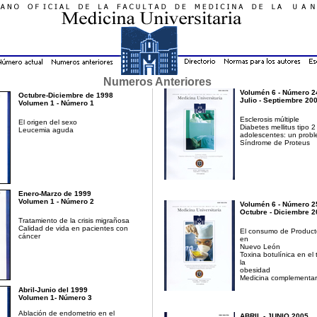
Numeros Anteriores
Volumén 6 - Número 2
Octubre-Diciembre de 1998
Julio - Septiembre 20
Volumen 1 - Número 1
Esclerosis múltiple
El origen del sexo
Diabetes mellitus tipo 2
Leucemia aguda
adolescentes: un prob
Síndrome de Proteus
Enero-Marzo de 1999
Volumen 1 - Número 2
Volumén 6 - Número 2
Octubre - Diciembre 2
Tratamiento de la crisis migrañosa
Calidad de vida en pacientes con
El consumo de Producto
cáncer
en
Nuevo León
Toxina botulínica en el
la
obesidad
Medicina complementaria
Abril-Junio del 1999
Volumen 1- Número 3
Ablación de endometrio en el
ABRIL - JUNIO 2005