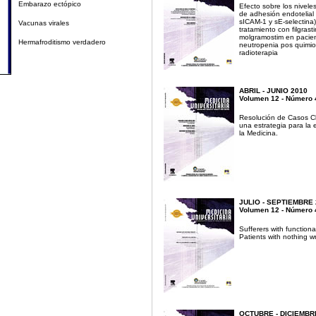
Embarazo ectópico
Efecto sobre los nivele
de adhesión endotelial
sICAM-1 y sE-selectina
Vacunas virales
tratamiento con filgrast
molgramostim en pacie
Hermafroditismo verdadero
neutropenia pos quimio
radioterapia
ABRIL - JUNIO 2010
Volumen 12 - Número 
Resolución de Casos C
una estrategia para la
la Medicina.
JULIO - SEPTIEMBRE 
Volumen 12 - Número 
Sufferers with functiona
Patients with nothing 
OCTUBRE - DICIEMBR