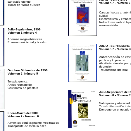
sangrado uterino
Volumén 7 - Número 2
Tumor de Wilms quístico
Características anatómic
cubital
Hipotiroidismo y embar
Nefrectomía radical lap
mano-asistida
Julio-Septiembre, 1999
Volumen 1 número 4
Anemias megaloblásticas
El ozono ambiental y la salud
JULIO - SEPTIEMBRE 
Volumén 7 - Número 2
Anticoncepción de eme
público y lo privado
Alexitimia, desviacipon 
depresión
Traumatismo ureteral
Octubre- Diciembre de 1999
Volumen 2- Número 5
Terapia génica
Artritis reumatoide
Carcinoma de próstata
Julio-Septiembre del 
Volumen 8 - Número 3
Sobrepeso y obesidad e
Trombofilia multifactori
Dengeue en el estado
Enero-Marzo del 2000
Volumen 2 - Número 6
Alimentos genéticamente modificados
Transplante de médula ósea