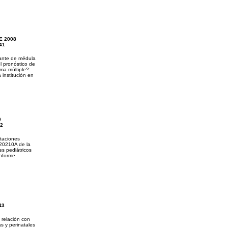
E 2008
41
lante de médula
l pronóstico de
ma múltiple?:
 institución en
9
42
utaciones
G20210A de la
s pediátricos
Informe
43
relación con
s y perinatales