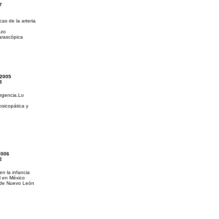
7
as de la arteria
azo
arascópica
2005
8
rgencia.
Lo
psicopática y
2006
2
n la infancia
al en México
 de Nuevo León