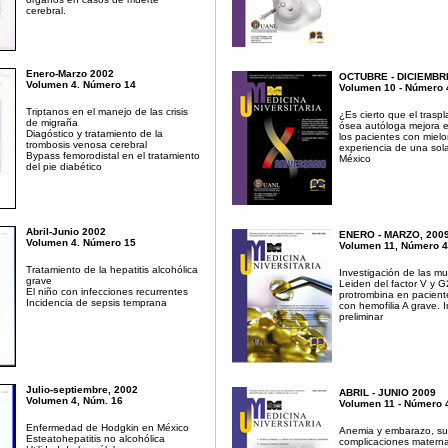
cerebral.
Enero-Marzo 2002
OCTUBRE - DICIEMBR
Volumen 4. Número 14
Volumen 10 - Número 
Triptanos en el manejo de las crisis
¿Es cierto que el trasp
de migraña
ósea autóloga mejora e
Diagóstico y tratamiento de la
los pacientes con mielo
trombosis venosa cerebral
experiencia de una sola
Bypass femorodistal en el tratamiento
México
del pie diabético
Abril-Junio 2002
ENERO - MARZO, 200
Volumen 4. Número 15
Volumen 11, Número 
Tratamiento de la hepatitis alcohólica
Investigación de las m
grave
Leiden del factor V y 
El niño con infecciones recurrentes
protrombina en paciente
Incidencia de sepsis temprana
con hemofilia A grave. 
preliminar
Julio-septiembre, 2002
ABRIL - JUNIO 2009
Volumen 4, Núm. 16
Volumen 11 - Número 
Enfermedad de Hodgkin en México
Anemia y embarazo, su 
Esteatohepatitis no alcohólica
complicaciones materna