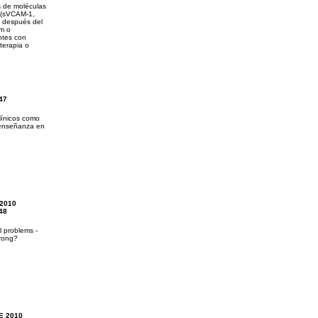
s de moléculas
 (sVCAM-1,
) después del
im o
ntes con
terapia o
47
línicos como
 enseñanza en
2010
48
l problems -
wrong?
E 2010