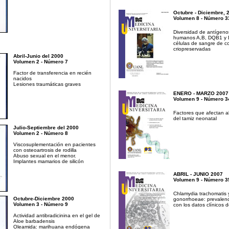
Octubre - Diciembre, 
Volumen 8 - Número 3
Diversidad de antígenos
humanos A,B, DQB1 y
células de sangre de co
criopreservadas
Abril-Junio del 2000
Volumen 2 - Número 7
Factor de transferencia en recién
nacidos
Lesiones traumáticas graves
ENERO - MARZO 2007
Volumen 9 - Número 3
Factores que afectan 
del tamiz neonatal
Julio-Septiembre del 2000
Volumen 2 - Número 8
Viscosuplementación en pacientes
con osteoartrosis de rodilla
Abuso sexual en el menor.
Implantes mamarios de silicón
ABRIL - JUNIO 2007
Volumen 9 - Número 3
Chlamydia trachomatis y
Octubre-Diciembre 2000
gonorrhoeae: prevalenci
Volumen 3 - Número 9
con los datos clínicos d
Actividad antibradicinina en el gel de
Aloe barbadensis
Oleamida: marihuana endógena