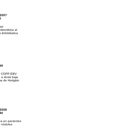
2007
6
nas
titrombina al
 linfoblástica
39
do COPP-EBV
 a dosis baja
ma de Hodgkin
2008
40
ea en pacientes
y nódulos