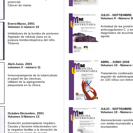
potencial.
Cáncer de mama
JULIO - SEPTIEMBRE 
Volumen 9 - Número 3
Enero-Marzo, 2001
Actividad de las proteí
Volumen 3 número 10
anticoagulantes C, y an
diagnóstico de leucemia
Inhibidores de la bomba de protones.
aguda
Aspirado de médula ósea en la
púrpura trombocitopénica del niño.
Tétanos
ABRIL - JUNIO 2008
Abril-Junio, 2001
Volumen 10 - Número 
volumen 3 - número 11
Tratamiento combina
Inmunopatogenia de la tuberculosis:
seguido de radioterapia
el papel de las citocinas.
en 100 niños con linfo
Utilidad de la agregometría
plaquetaria en la clínica.
JULIO - SEPTIEMBRE 
Volumen 10 - Número 
Octubre-Diciem
bre, 2001
Volumen 3-Número 13
Ateroesclerosis carotíd
Evolución postransplante hepático.
con artritis reumatoide 
Causas y factores relacionados con
reumatoides
la negativa familiar a la donación de
órganos en casos de muerte