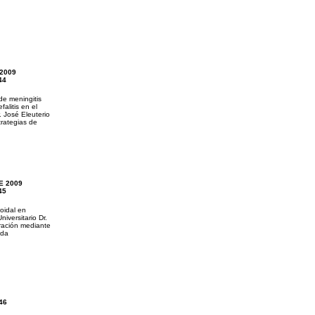
2009
44
de meningitis
alitis en el
r. José Eleuterio
rategias de
E 2009
45
oidal en
niversitario Dr.
ración mediante
ada
46