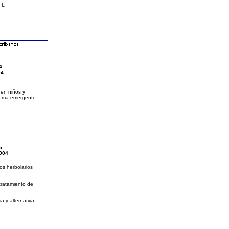
4
04
 en niños y
lema emergente
5
004
s herbolarios
 tratamiento de
 y alternativa