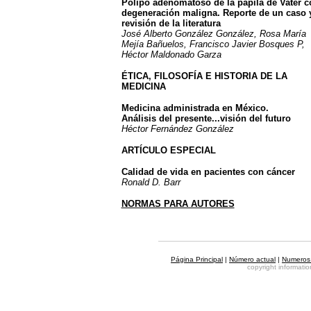
Pólipo adenomatoso de la papila de Vater c
degeneración maligna. Reporte de un caso 
revisión de la literatura
José Alberto González González, Rosa María
Mejía Bañuelos, Francisco Javier Bosques P,
Héctor Maldonado Garza
ÉTICA, FILOSOFÍA E HISTORIA DE LA
MEDICINA
Medicina administrada en México.
Análisis del presente...visión del futuro
Héctor Fernández González
ARTÍCULO ESPECIAL
Calidad de vida en pacientes con cáncer
Ronald D. Barr
NORMAS PARA AUTORES
Página Principal
|
Número actual
|
Numeros 
copyright informat