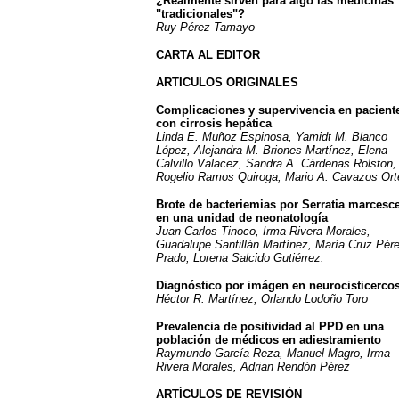
¿Realmente sirven para algo las medicinas
"tradicionales"?
Ruy Pérez Tamayo
CARTA AL EDITOR
ARTICULOS ORIGINALES
Complicaciones y supervivencia en pacient
con cirrosis hepática
Linda E. Muñoz Espinosa, Yamidt M. Blanco
López, Alejandra M. Briones Martínez, Elena
Calvillo Valacez, Sandra A. Cárdenas Rolston,
Rogelio Ramos Quiroga, Mario A. Cavazos Ort
Brote de bacteriemias por Serratia marcesc
en una unidad de neonatología
Juan Carlos Tinoco, Irma Rivera Morales,
Guadalupe Santillán Martínez, María Cruz Pér
Prado, Lorena Salcido Gutiérrez.
Diagnóstico por imágen en neurocisticercos
Héctor R. Martínez, Orlando Lodoño Toro
Prevalencia de positividad al PPD en una
población de médicos en adiestramiento
Raymundo García Reza, Manuel Magro, Irma
Rivera Morales, Adrian Rendón Pérez
ARTÍCULOS DE REVISIÓN