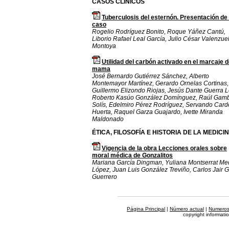
CASOS CLÍNICOS
Tuberculosis del esternón. Presentación de
caso
Rogelio Rodríguez Bonito, Roque Yáñez Cantú,
Liborio Rafael Leal García, Julio César Valenzue
Montoya
Utilidad del carbón activado en el marcaje 
mama
José Bernardo Gutiérrez Sánchez, Alberto
Montemayor Martínez, Gerardo Ornelas Cortinas,
Guillermo Elizondo Riojas, Jesús Dante Guerra L
Roberto Kasúo González Domínguez, Raúl Gam
Solís, Edelmiro Pérez Rodríguez, Servando Car
Huerta, Raquel Garza Guajardo, Ivette Miranda
Maldonado
ÉTICA, FILOSOFÍA E HISTORIA DE LA MEDICI
Vigencia de la obra Lecciones orales sobre
moral médica de Gonzalitos
Mariana García Dingman, Yuliana Montserrat Me
López, Juan Luis González Treviño, Carlos Jair G
Guerrero
Página Principal
|
Número actual
|
Numeros 
copyright informat