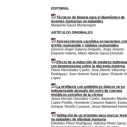
EDITORIAL
Técnicas de biopsia para el diagnóstico de
lesiones mamarias no palpables
Margarita Garza Montemayor
ARTÍCULOS ORIGINALES
Ateroesclerosis carotídea en pacientes con
artritis reumatoide y nódulos reumatoides
Dionicio Ángel Galarza Delgado, Jorge Antonio
Esquivel Valerio, Mario Alberto Garza Elizondo
Efecto de la inducción de madurez pulmonar
con betametasona sobre la glucemia materna
Flavio Hernández Castro, José Alberto Villarreal
Rodríguez, Juan Antonio Soria López, Roberto A
López
La profilaxis con antibióticos tópicos no es
indispensable después del retiro de cuerpos
metálicos extraños de la córnea
Jesús Hernán González Cortés, Alejandro Martín
López-Portillo, Humberto Cavazos Adame, Ezequ
Enrique Treviño Cavazos, Jesús Mohamed Ham
Validación de un prototipo para marcar lesi
no palpables de glándula mamaria
Edelmiro Pérez Rodríguez, Adriana Pérez Garza,