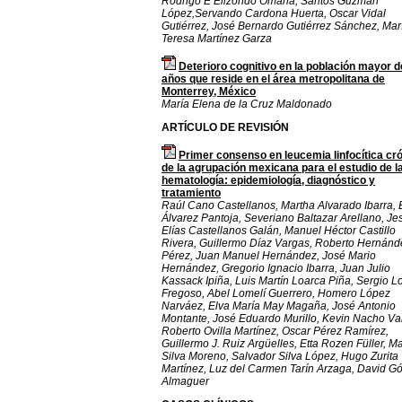
Rodrigo E Elizondo Omaña, Santos Guzmán
López,Servando Cardona Huerta, Oscar Vidal
Gutiérrez, José Bernardo Gutiérrez Sánchez, Mar
Teresa Martínez Garza
Deterioro cognitivo en la población mayor d
años que reside en el área metropolitana de
Monterrey, México
María Elena de la Cruz Maldonado
ARTÍCULO DE REVISIÓN
Primer consenso en leucemia linfocítica cr
de la agrupación mexicana para el estudio de l
hematología: epidemiología, diagnóstico y
tratamiento
Raúl Cano Castellanos, Martha Alvarado Ibarra
Álvarez Pantoja, Severiano Baltazar Arellano, Je
Elías Castellanos Galán, Manuel Héctor Castillo
Rivera, Guillermo Díaz Vargas, Roberto Hernánd
Pérez, Juan Manuel Hernández, José Mario
Hernández, Gregorio Ignacio Ibarra, Juan Julio
Kassack Ipiña, Luis Martín Loarca Piña, Sergio L
Fregoso, Abel Lomelí Guerrero, Homero López
Narváez, Elva María May Magaña, José Antonio
Montante, José Eduardo Murillo, Kevin Nacho Va
Roberto Ovilla Martínez, Oscar Pérez Ramírez,
Guillermo J. Ruiz Argüelles, Etta Rozen Füller, Ma
Silva Moreno, Salvador Silva López, Hugo Zurita
Martínez, Luz del Carmen Tarín Arzaga, David 
Almaguer