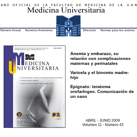
Número Actual
Numeros Anteriores
Directorio
Normas para los autore
Anemia y embarazo, su
relación con complicaciones
maternas y perinatales
Varicela y el binomio madre-
hijo
Epignato: teratoma
orofaríngeo. Comunicación de
un caso
ABRIL - JUNIO 2009
Volumen 11 - Número 43