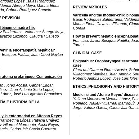
dríguez López, Isaías Rodríguez
ldemar Abrego Moya, Martha Elena
REVIEW ARTICLES
do, Gabriel Rodríguez Camelo
Varicella and the mother-child binomi
 REVISIÓN
Isaías Rodríguez Balderrama, Valdem
Martha Elena Cavazos Elizondo, Claudi
el binomio madre-hijo
Corella
ez Balderrama, Valdemar Ábrego Moya,
avazos Elizondo, Claudia I Gallego
How to prevent hepatic encephalopat
Francisco Javier Bosques Padilla, Ju
Torres
nir la encefalopatía hepática?
CLINICAL CASE
er Bosques Padilla, Juan Obed Gaytán
Epignathus: Oropharyngeal teratoma.
case
O
Clara del Carmen Flores Acosta, Gabri
Villagómez Martínez, Juan Antonio Sor
eratoma orofaríngeo. Comunicación
Roberto Ambriz López, José Luis Igles
n Flores Acosta, Gabriel Edgar
ETHICS, PHILOSOPHY AND HISTORY
ínez, Juan Antonio Soria López,
López, José Luis Iglesias Benavides
Medicine and Afonso Reyes’ disease
Yuliana Montserrat Medina López, Patr
FÍA E HISTORIA DE LA
Robledo, Nallely Villarreal Marroquín, 
Jorge Valdez García, Carlos Jair Garcí
 y la enfermedad en Alfonso Reyes
rrat Medina López, Patricia Chávez
 Villarreal Marroquín, Alicia Reyes,
rcía, Carlos Jair García Guerrero