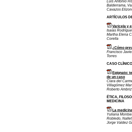
Luis Antonio Ro
Balderrama, Va
Cavazos Elizon
ARTÍCULOS DE
Varicela y 
Isaías Rodrígu
Martha Elena C
Corella
¿Cómo preve
Francisco Javi
Torres
CASO CLÍNIC
Epignato: t
de un caso
Clara del Carme
Villagómez Mart
Roberto Ambriz 
ÉTICA, FILOSO
MEDICINA
La medicina
Yuliana Montse
Robledo, Nallely
Jorge Valdez Ga