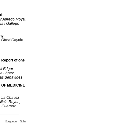
al
ar Ábrego Moya,
a I Gallego
hy
an Obed Gaytán
 Report of one
el Edgar
ia López,
ias Benavides
 OF MEDICINE
icia Chávez
Alicia Reyes,
a Guerrero
Regresar
Subir