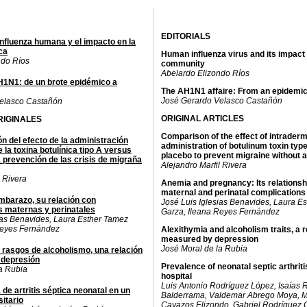
EDITORIALS
 influenza humana y el impacto en la
ca
Human influenza virus and its impact 
ndo Ríos
community
Abelardo Elizondo Ríos
AH1N1: de un brote epidémico a
The AH1N1 affaire: From an epidemic
José Gerardo Velasco Castañón
elasco Castañón
ORIGINAL ARTICLES
RIGINALES
Comparison of the effect of intraderm
 del efecto de la administración
administration of botulinum toxin typ
 la toxina botulínica tipo A versus
placebo to prevent migraine without 
a prevención de las crisis de migraña
Alejandro Marfil Rivera
l Rivera
Anemia and pregnancy: Its relationsh
maternal and perinatal complications
barazo, su relación con
José Luis Iglesias Benavides, Laura E
 maternas y perinatales
Garza, Ileana Reyes Fernández
ias Benavides, Laura Esther Tamez
Reyes Fernández
Alexithymia and alcoholism traits, a r
measured by depression
José Moral de la Rubia
y rasgos de alcoholismo, una relación
 depresión
Prevalence of neonatal septic arthriti
a Rubia
hospital
Luis Antonio Rodríguez López, Isaías 
 de artritis séptica neonatal en un
Balderrama, Valdemar Abrego Moya, M
sitario
Cavazos Elizondo, Gabriel Rodríguez