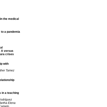
in the medical
 to a pandemia
al
e A versus
aura crises
ip with
sther Tamez
elationship
s in a teaching
Rodríguez
artha Elena
 Camelo