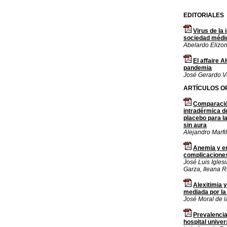
EDITORIALES
Virus de la
sociedad médi
Abelardo Elizo
El affaire 
pandemia
José Gerardo V
ARTÍCULOS O
Comparación
intradérmica de
placebo para l
sin aura
Alejandro Marfi
Anemia y em
complicaciones
José Luis Igles
Garza, Ileana 
Alexitimia 
mediada por la
José Moral de l
Prevalencia
hospital univer