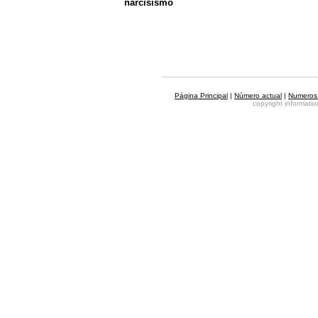
narcisismo
Página Principal
|
Número actual
|
Numeros 
copyright informat